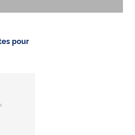
tes pour
s