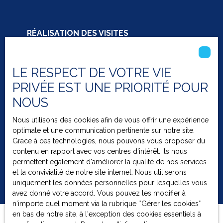
RÉALISATION DES VISITES
Notre équipe organise et réalise les
visites de votre bien
,
en mettant en avant ses atouts et en répondant à toutes les
LE RESPECT DE VOTRE VIE
questions des acheteurs pour faciliter une décision rapide.
PRIVÉE EST UNE PRIORITÉ POUR
NOUS
Conseils personnalisés
Nous utilisons des cookies afin de vous offrir une expérience
Bénéficiez de
conseils personnalisés
à chaque étape de
optimale et une communication pertinente sur notre site.
votre vente : estimation, mise en valeur, négociation et
Grace à ces technologies, nous pouvons vous proposer du
démarches administratives, pour sécuriser la transaction et
contenu en rapport avec vos centres d'intérêt. Ils nous
optimiser le prix de votre bien.
permettent également d'améliorer la qualité de nos services
et la convivialité de notre site internet. Nous utiliserons
uniquement les données personnelles pour lesquelles vous
avez donné votre accord. Vous pouvez les modifier à
n'importe quel moment via la rubrique ″Gérer les cookies″
en bas de notre site, à l'exception des cookies essentiels à