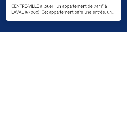
CENTRE-VILLE à louer : un appartement de 74m² à
LAVAL (53000). Cet appartement offre une entrée, une
belle pièce à vivre avec un coin cuisine, 2 chambres,
un bureau ainsi qu'une salle d'eau et un wc. Le
chauffage est individuel et électrique. Loyer de 760,00
euros par mois charges comprises dont 30,00 euros
de provision pour l'eau froide, l'entretien et
maintenance des parties communes (soumis à la
régularisation annuelle). Les honoraires à la charge
des locataires s'élèvent à 730. 00 euros dont 222. 42
euros pour l'état des lieux. Les informations sur les
risques auxquels ce bien est exposé sont disponibles
sur le site Géorisques : https://www. georisques.
gouv. fr.