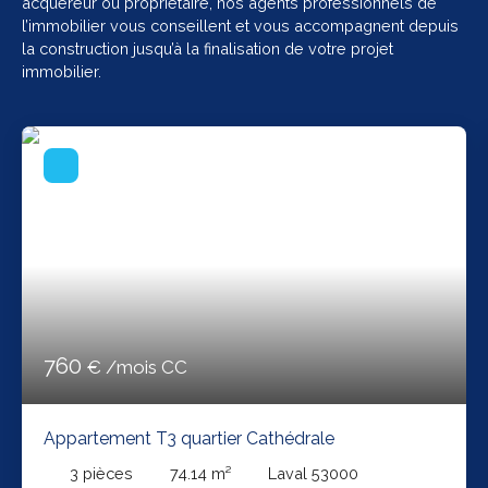
acquéreur ou propriétaire, nos agents professionnels de
l’immobilier vous conseillent et vous accompagnent depuis
la construction jusqu’à la finalisation de votre projet
immobilier.
760
€ /mois CC
Appartement T3 quartier Cathédrale
3
pièces
74.14
m²
Laval 53000