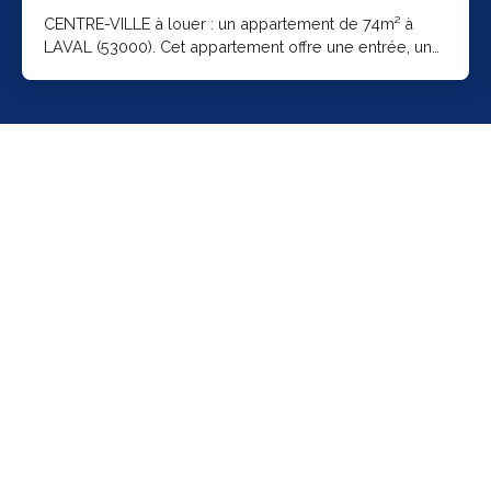
CENTRE-VILLE à louer : un appartement de 74m² à
LAVAL (53000). Cet appartement offre une entrée, une
belle pièce à vivre avec un coin cuisine, 2 chambres,
un bureau ainsi qu'une salle d'eau et un wc. Le
chauffage est individuel et électrique. Loyer de 760,00
euros par mois charges comprises dont 30,00 euros
de provision pour l'eau froide, l'entretien et
maintenance des parties communes (soumis à la
régularisation annuelle). Les honoraires à la charge
des locataires s'élèvent à 730. 00 euros dont 222. 42
euros pour l'état des lieux. Les informations sur les
risques auxquels ce bien est exposé sont disponibles
sur le site Géorisques : https://www. georisques.
gouv. fr.