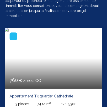
acquéreur ou propriétaire, nos agents professionnels de
l’immobilier vous conseillent et vous accompagnent depuis
la construction jusqu’à la finalisation de votre projet
immobilier.
760
€ /mois CC
Appartement T3 quartier Cathédrale
3
pièces
74.14
m²
Laval 53000