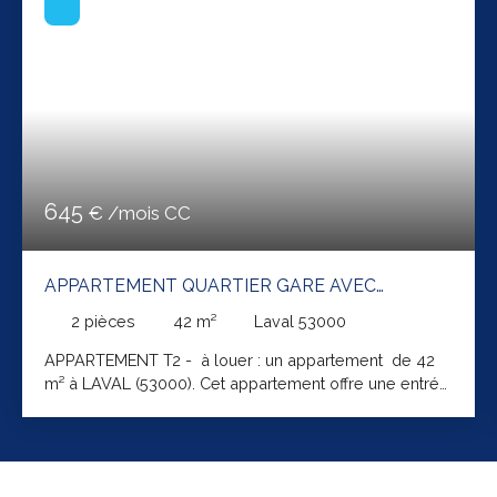
645
€ /mois CC
APPARTEMENT QUARTIER GARE AVEC
GARAGE
2
pièces
42
m²
Laval 53000
APPARTEMENT T2 - à louer : un appartement de 42
m² à LAVAL (53000). Cet appartement offre une entrée
avec placards, une pièce vivre, une cuisine, une
chambre ainsi que d'une salle d'eau avec wc. Prêt de
meubles par les propriétaires. Le chauffage est
individuel et électrique. Loyer de 645,00 euros par