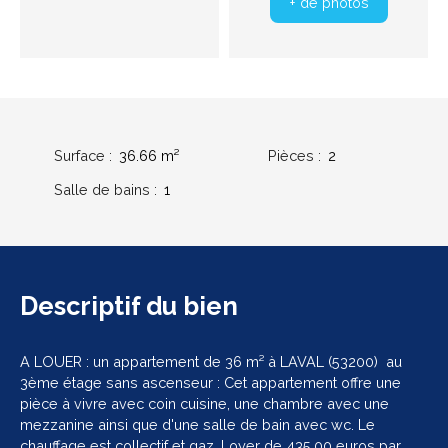
+ de photos
Surface
:
36.66
m²
Pièces
:
2
Salle de bains
:
1
Descriptif
du bien
A LOUER : un appartement de 36 m² à LAVAL (53200) au
3ème étage sans ascenseur : Cet appartement offre une
pièce à vivre avec coin cuisine, une chambre avec une
mezzanine ainsi que d'une salle de bain avec wc. Le
chauffage est collectif et gaz. Loyer de 435,00 euros par