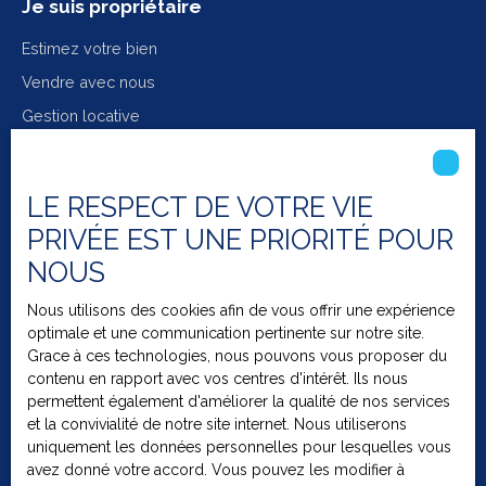
Je suis propriétaire
Estimez votre bien
Vendre avec nous
Gestion locative
Informations
LE RESPECT DE VOTRE VIE
Nos honoraires
PRIVÉE EST UNE PRIORITÉ POUR
Mentions légales
NOUS
Politique de confidentialité
Nous utilisons des cookies afin de vous offrir une expérience
Plan du site
optimale et une communication pertinente sur notre site.
Grace à ces technologies, nous pouvons vous proposer du
Gérer les cookies
contenu en rapport avec vos centres d'intérêt. Ils nous
Propulsé par
permettent également d'améliorer la qualité de nos services
et la convivialité de notre site internet. Nous utiliserons
uniquement les données personnelles pour lesquelles vous
avez donné votre accord. Vous pouvez les modifier à